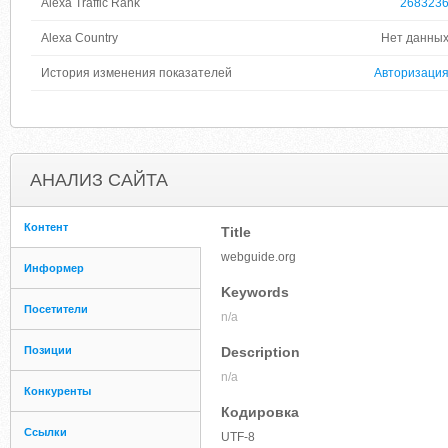
Alexa Traffic Rank
268323
Alexa Country
Нет данны
История изменения показателей
Авторизаци
АНАЛИЗ САЙТА
Контент
Title
webguide.org
Информер
Keywords
Посетители
n/a
Позиции
Description
n/a
Конкуренты
Кодировка
Ссылки
UTF-8