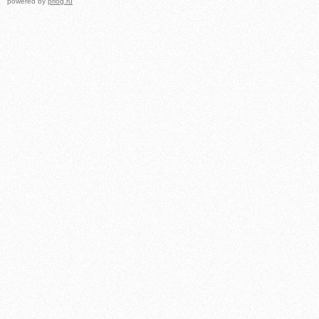
powered by
prlog.ru