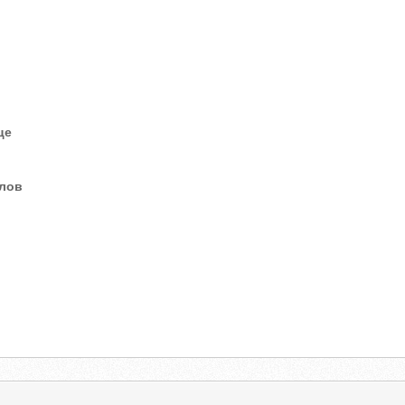
це
елов