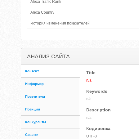
Alexa Traffic Rank
Alexa Country
История изменения показателей
АНАЛИЗ САЙТА
Контент
Title
n/a
Информер
Keywords
Посетители
n/a
Позиции
Description
n/a
Конкуренты
Кодировка
Ссылки
UTF-8