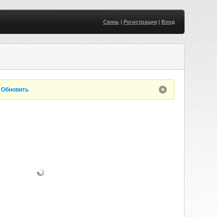
Связь
|
Регистрация
|
Вход
.
Обновить