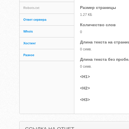
Размер страницы
Robots.txt
1.27 КБ
Ответ сервера
Количество слов
Whois
0
Длина текста на страни
Хостинг
0 симв.
Разное
Длина текста без проб
0 симв.
<H1>
<H2>
<H3>