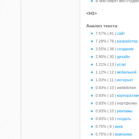
В чем секрет веб-студи
<H3>
Анализ текста
7.57% ( 81 )
сайт
7.29% ( 78 )
разработка
3.55% ( 38 )
создание
2.80% ( 30 )
дизайн
1.21% ( 13 )
услуг
1.12% ( 12 )
мобильной
1.03% ( 11 )
интернет
0.93% ( 10 ) webkitchen
0.93% ( 10 )
корпоратив
0.93% ( 10 ) портфолио
0.93% ( 10 )
рекламы
0.93% ( 10 )
создать
0.75% ( 8 )
киев
0.75% ( 8 )
компании