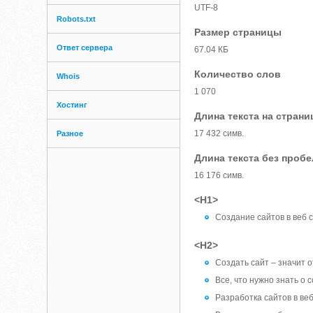
UTF-8
Robots.txt
Размер страницы
Ответ сервера
67.04 КБ
Количество слов
Whois
1 070
Хостинг
Длина текста на страни
17 432 симв.
Разное
Длина текста без проб
16 176 симв.
<H1>
Cоздание сайтов в веб­ 
<H2>
Создать сайт – значит 
Все, что нужно знать о 
Разработка сайтов в ве