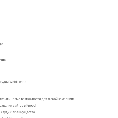
це
елов
студии Webkitchen
открыть новые возможности для любой компании!
создании сайтов в Киеве!
б студии: преимущества