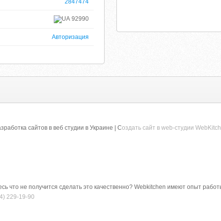
2847474
92990
Авторизация
зработка сайтов в веб студии в Украине | С
оздать сайт в web-студии WebKitc
тесь что не получится сделать это качественно? Webkitchen имеют опыт раб
) 229-­19-­90