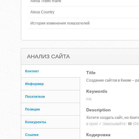
Alexa Traffic Rank
Alexa Country
История изменения показателей
АНАЛИЗ САЙТА
Контент
Title
Создание сайтов в Киеве – ра
Информер
Keywords
Посетители
n/a
Позиции
Description
Хотите создать сайт, но бои
Конкуренты
в срок! ✓ Заказывайте: ☎ (044
Кодировка
Ссылки