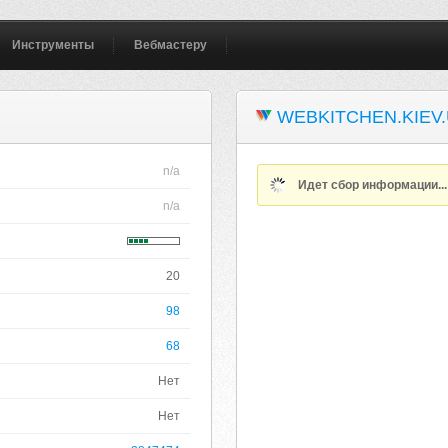
Инструменты
Вебмастеру
WEBKITCHEN.KIEV
n/a
Идет сбор информации..
n/a
20
98
68
Нет
Нет