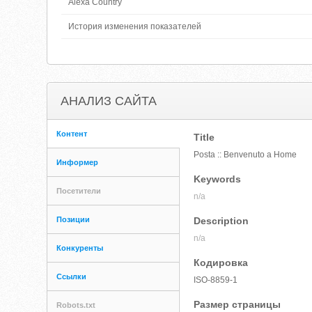
Alexa Country
История изменения показателей
АНАЛИЗ САЙТА
Контент
Title
Posta :: Benvenuto a Home
Информер
Keywords
Посетители
n/a
Позиции
Description
n/a
Конкуренты
Кодировка
Ссылки
ISO-8859-1
Размер страницы
Robots.txt