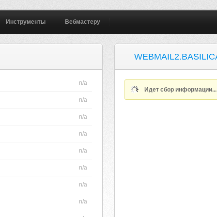
Инструменты
Вебмастеру
WEBMAIL2.BASILIC
n/a
Идет сбор информации..
n/a
n/a
n/a
n/a
n/a
n/a
n/a