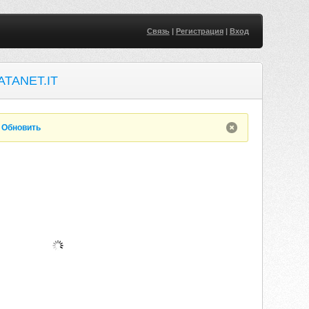
Связь
|
Регистрация
|
Вход
ATANET.IT
.
Обновить