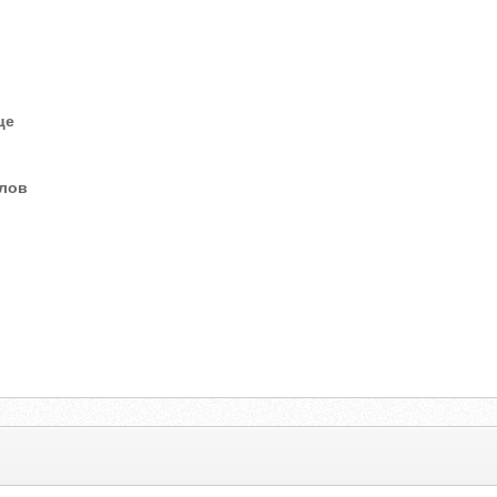
це
елов