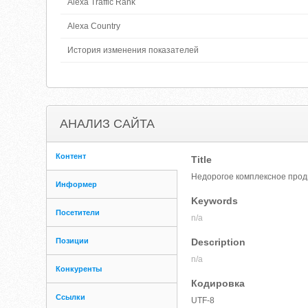
Alexa Traffic Rank
Alexa Country
История изменения показателей
АНАЛИЗ САЙТА
Контент
Title
Недорогое комплексное продв
Информер
Keywords
Посетители
n/a
Позиции
Description
n/a
Конкуренты
Кодировка
Ссылки
UTF-8