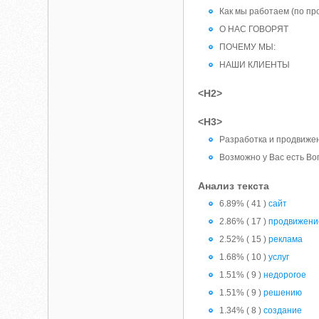
Как мы работаем (по п
О НАС ГОВОРЯТ
ПОЧЕМУ МЫ:
НАШИ КЛИЕНТЫ
<H2>
<H3>
Разработка и продвиже
Возможно у Вас есть В
Анализ текста
6.89% ( 41 )
сайт
2.86% ( 17 )
продвижени
2.52% ( 15 )
реклама
1.68% ( 10 )
услуг
1.51% ( 9 )
недорогое
1.51% ( 9 )
решению
1.34% ( 8 )
создание