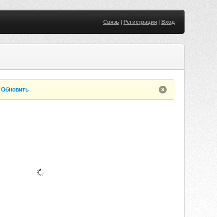
Связь
|
Регистрация
|
Вход
.
Обновить