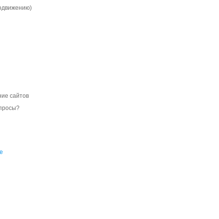
родвижению)
ние сайтов
опросы?
е