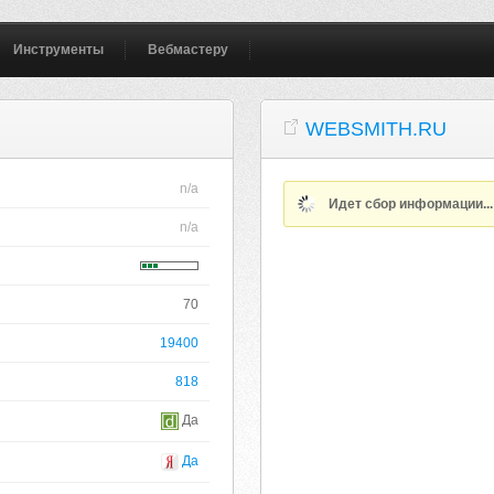
Инструменты
Вебмастеру
WEBSMITH.RU
n/a
Идет сбор информации..
n/a
70
19400
818
Да
Да