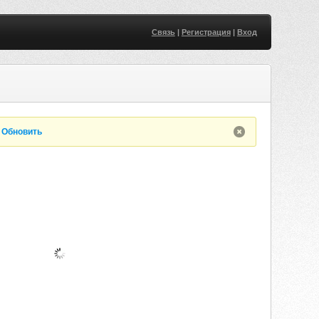
Связь
|
Регистрация
|
Вход
.
Обновить