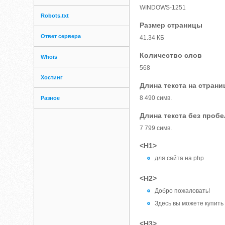
WINDOWS-1251
Robots.txt
Размер страницы
Ответ сервера
41.34 КБ
Количество слов
Whois
568
Хостинг
Длина текста на страни
8 490 симв.
Разное
Длина текста без проб
7 799 симв.
<H1>
для сайта на php
<H2>
Добро пожаловать!
Здесь вы можете купить
<H3>