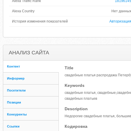
Alexa Traffic Rank
1819614
Alexa Country
Нет данны
История изменения показателей
Авторизаци
АНАЛИЗ САЙТА
Контент
Title
свадебные платья распродажа Петербу
Информер
Keywords
Посетители
свадебные платья, свадебные,свадебны
свадебных платьев
Позиции
Description
Конкуренты
Недорогие свадебные платья, большие
Кодировка
Ссылки