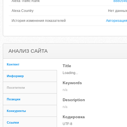
Alexa Traffic Rank
888054
Alexa Country
Нет данны
История изменения показателей
Авторизаци
АНАЛИЗ САЙТА
Контент
Title
Loading...
Информер
Keywords
Посетители
n/a
Позиции
Description
n/a
Конкуренты
Кодировка
Ссылки
UTF-8