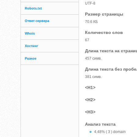
UTF-8
Robots.txt
Размер страницы
Ответ сервера
70.6 КБ
Количество слов
Whois
67
Хостинг
Длина текста на страни
457 симв.
Разное
Длина текста без проб
381 симв.
<H1>
<H2>
<H3>
Анализ текста
4.48% ( 3 ) domain