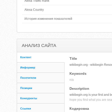
Alexa Traffic Rank
Alexa Country
История изменения показателей
АНАЛИЗ САЙТА
Контент
Title
wikibegin.org - wikibegin Reso
Информер
Keywords
Посетители
n/a
Позиции
Description
wikibegin.org is your first and 
Конкуренты
hope you find what you are sear
Кодировка
Ссылки