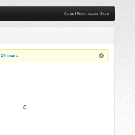
Связь
|
Регистрация
|
Вход
.
Обновить