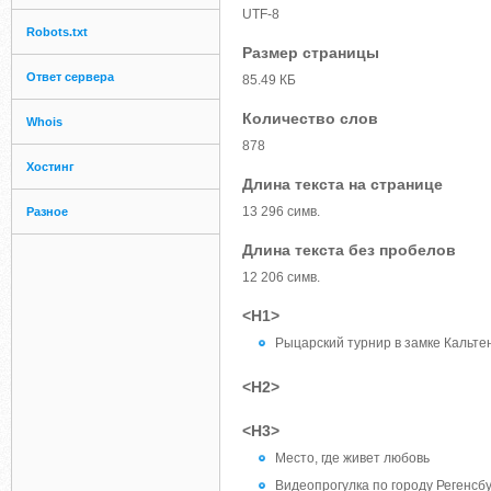
UTF-8
Robots.txt
Размер страницы
Ответ сервера
85.49 КБ
Количество слов
Whois
878
Хостинг
Длина текста на странице
13 296 симв.
Разное
Длина текста без пробелов
12 206 симв.
<H1>
Рыцарский турнир в замке Кальте
<H2>
<H3>
Место, где живет любовь
Видеопрогулка по городу Регенсбу