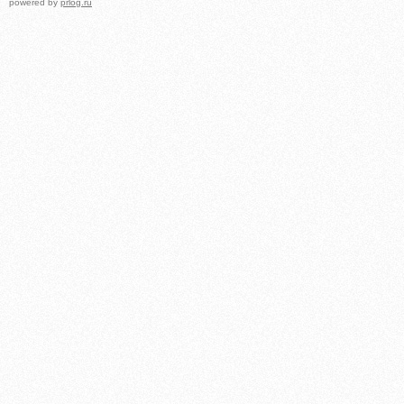
powered by
prlog.ru