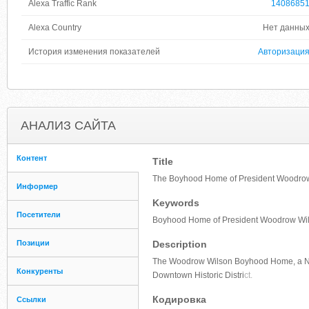
Alexa Traffic Rank
1408685
Alexa Country
Нет данны
История изменения показателей
Авторизаци
АНАЛИЗ САЙТА
Контент
Title
The Boyhood Home of President Woodrow W
Информер
Keywords
Посетители
Boyhood Home of President Woodrow Wi
Позиции
Description
The Woodrow Wilson Boyhood Home, a Natio
Конкуренты
Downtown Historic Distri
ct.
Кодировка
Ссылки