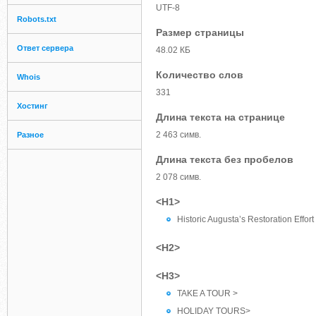
UTF-8
Robots.txt
Размер страницы
Ответ сервера
48.02 КБ
Количество слов
Whois
331
Хостинг
Длина текста на странице
2 463 симв.
Разное
Длина текста без пробелов
2 078 симв.
<H1>
Historic Augusta’s Restoration Effo
<H2>
<H3>
TAKE A TOUR >
HOLIDAY TOURS>