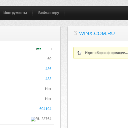
Инструменты
Вебмастеру
WINX.COM.RU
Идет сбор информации..
60
436
433
Нет
Нет
604194
28764