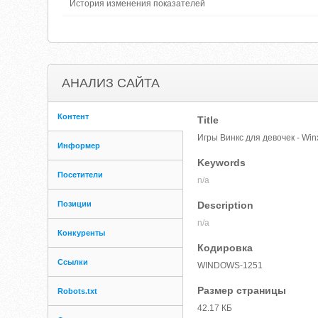
История изменения показателей
АНАЛИЗ САЙТА
Контент
Title
Игры Винкс для девочек - Wi
Информер
Keywords
Посетители
n/a
Позиции
Description
n/a
Конкуренты
Кодировка
Ссылки
WINDOWS-1251
Размер страницы
Robots.txt
42.17 КБ