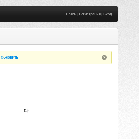
Связь
|
Регистрация
|
Вход
.
Обновить