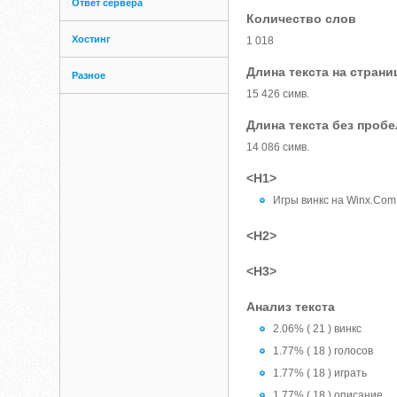
Ответ сервера
Количество слов
Хостинг
1 018
Длина текста на страни
Разное
15 426 симв.
Длина текста без проб
14 086 симв.
<H1>
Игры винкс на Winx.Com
<H2>
<H3>
Анализ текста
2.06% ( 21 ) винкс
1.77% ( 18 ) голосов
1.77% ( 18 ) играть
1.77% ( 18 ) описание