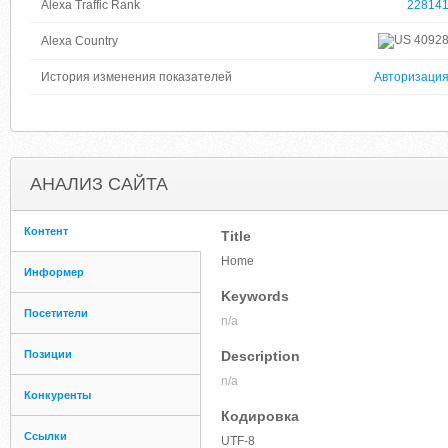
Alexa Traffic Rank
22814
4092
Alexa Country
История изменения показателей
Авторизаци
АНАЛИЗ САЙТА
Контент
Title
Home
Информер
Keywords
Посетители
n/a
Позиции
Description
n/a
Конкуренты
Кодировка
Ссылки
UTF-8