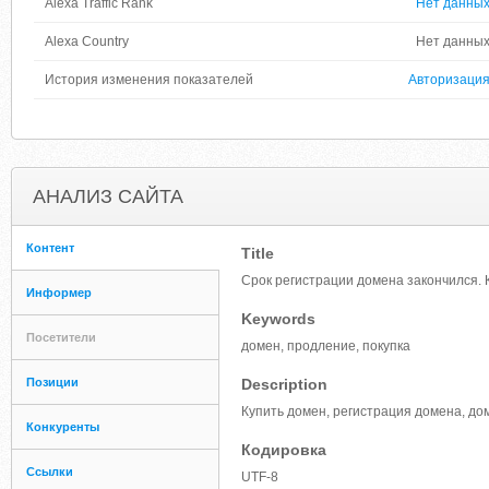
Alexa Traffic Rank
Нет данны
Alexa Country
Нет данны
История изменения показателей
Авторизаци
АНАЛИЗ САЙТА
Контент
Title
Срок регистрации домена закончился. 
Информер
Keywords
Посетители
домен, продление, покупка
Позиции
Description
Купить домен, регистрация домена, до
Конкуренты
Кодировка
Ссылки
UTF-8