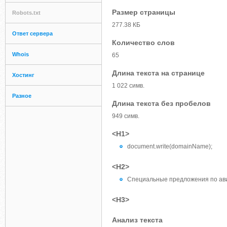
Размер страницы
Robots.txt
277.38 КБ
Ответ сервера
Количество слов
Whois
65
Длина текста на странице
Хостинг
1 022 симв.
Разное
Длина текста без пробелов
949 симв.
<H1>
document.write(domainName);
<H2>
Специальные предложения по ав
<H3>
Анализ текста