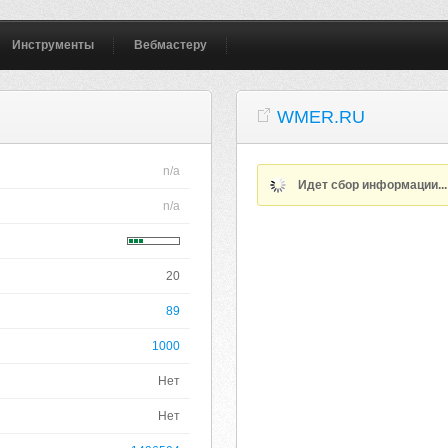
Инструменты
Вебмастеру
WMER.RU
n/a
Идет сбор информации..
n/a
20
89
1000
Нет
Нет