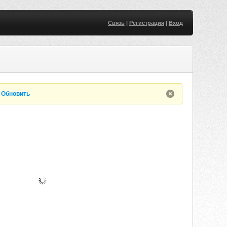
Связь
|
Регистрация
|
Вход
.
Обновить