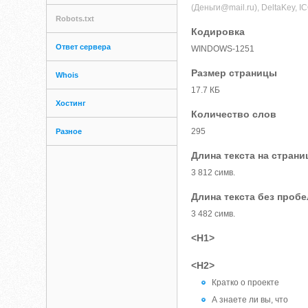
(Деньги@mail.ru), DeltaKey,
Robots.txt
Кодировка
Ответ сервера
WINDOWS-1251
Размер страницы
Whois
17.7 КБ
Хостинг
Количество слов
295
Разное
Длина текста на страни
3 812 симв.
Длина текста без проб
3 482 симв.
<H1>
<H2>
Кратко о проекте
А знаете ли вы, что