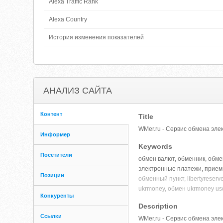
Alexa Traffic Rank
Alexa Country
История изменения показателей
АНАЛИЗ САЙТА
Контент
Title
WMer.ru - Сервис обмена э
Информер
Keywords
Посетители
обмен валют, обменник, обме
электронные платежи, прием
Позиции
обменный пункт, libertyreserve
ukrmoney, обмен ukrmoney us
Конкуренты
Description
Ссылки
WMer.ru - Сервис обмена элек