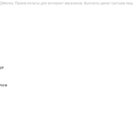
 ICQMoney. Прием оплаты для интернет магазинов. Выплаты денег третьим лиц
це
елов