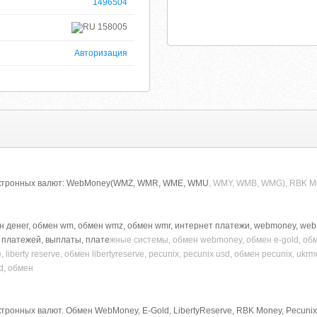
1496504
158005
Авторизация
лектронных валют: WebMoney(WMZ, WMR, WME, WMU
, WMY, WMB, WMG), RBK M
н денег, обмен wm, обмен wmz, обмен wmr, интернет платежи, webmoney, web 
 платежей, выплаты, плате
жные системы, обмен webmoney, обмен e-gold, обм
, liberty reserve, обмен libertyreserve, pecunix, pecunix usd, обмен pecunix, u
d, обмен
тронных валют. Обмен WebMoney, E-Gold, LibertyReserve, RBK Money, Pecunix