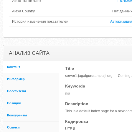
Alexa Traffic Rank
1167639
Alexa Country
Нет данны
История изменения показателей
Авторизаци
АНАЛИЗ САЙТА
Контент
Title
server1.jagatgururampalji.org — Coming
Информер
Keywords
Посетители
n/a
Позиции
Description
This is a default index page for a new do
Конкуренты
Кодировка
Ссылки
UTF-8