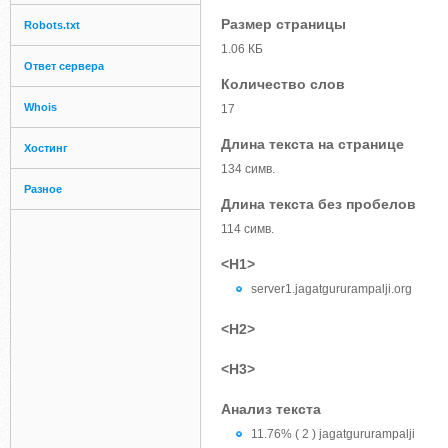
Размер страницы
Robots.txt
1.06 КБ
Ответ сервера
Количество слов
Whois
17
Длина текста на странице
Хостинг
134 симв.
Разное
Длина текста без пробелов
114 симв.
<H1>
server1.jagatgururampalji.org
<H2>
<H3>
Анализ текста
11.76% ( 2 ) jagatgururampalji