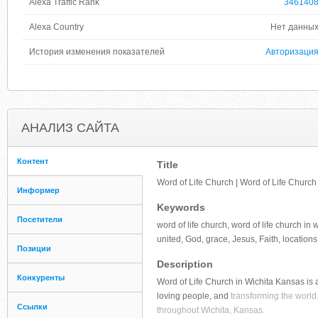
Alexa Traffic Rank
346140
Alexa Country
Нет данны
История изменения показателей
Авторизаци
АНАЛИЗ САЙТА
Контент
Title
Word of Life Church | Word of Life Churc
Информер
Keywords
Посетители
word of life church, word of life church in 
united, God, grace, Jesus, Faith, locations
Позиции
Description
Конкуренты
Word of Life Church in Wichita Kansas is 
loving people, and
transforming the world.
Ссылки
throughout Wichita, Kansas.