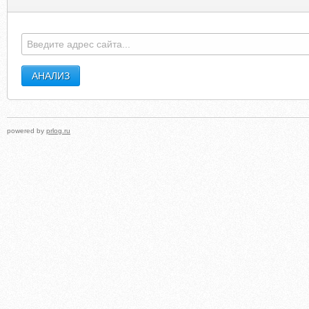
XOOSH.MONTACARGASLOGO.COM
UIP-
powered by
prlog.ru