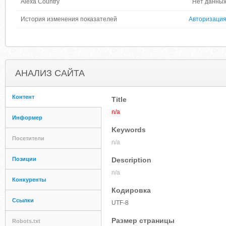
Alexa Country
Нет данны
История изменения показателей
Авторизаци
АНАЛИЗ САЙТА
Контент
Title
n/a
Информер
Keywords
Посетители
n/a
Позиции
Description
n/a
Конкуренты
Кодировка
Ссылки
UTF-8
Размер страницы
Robots.txt