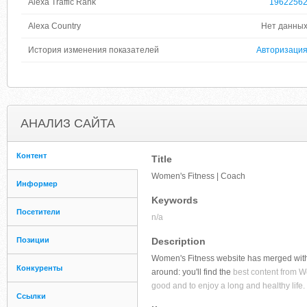
Alexa Traffic Rank
1962256
Alexa Country
Нет данны
История изменения показателей
Авторизаци
АНАЛИЗ САЙТА
Контент
Title
Women's Fitness | Coach
Информер
Keywords
Посетители
n/a
Позиции
Description
Women's Fitness website has merged with 
Конкуренты
around: you'll find the
best content from Wo
good and to enjoy a long and healthy life.
Ссылки