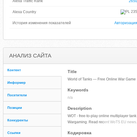
Alexa Traffic Rank
265
23
Alexa Country
История изменения показателей
Авторизаци
АНАЛИЗ САЙТА
Контент
Title
World of Tanks — Free Online War Game
Информер
Keywords
Посетители
n/a
Позиции
Description
WOT - free-to-play online multiplayer tan
Конкуренты
Wargaming. Read rec
ent WoTS EU news.
Кодировка
Ссылки