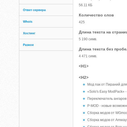
56.11 КБ
Ответ сервера
Количество слов
Whois
425
Длина текста на страни
Хостинг
5 190 симв.
Разное
Длина текста без проб
4 471 симв.
<H1>
<H2>
Мод пак от Пираний для 
«Solo's Easy ModPack» - 
Переключатель ангаров д
P-MOD - новые возможнос
Сборка модов от WGmods 
Сборка модов от Amway92