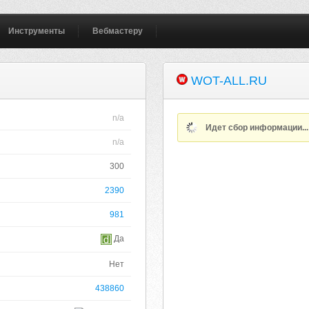
Инструменты
Вебмастеру
WOT-ALL.RU
n/a
Идет сбор информации..
n/a
300
2390
981
Да
Нет
438860