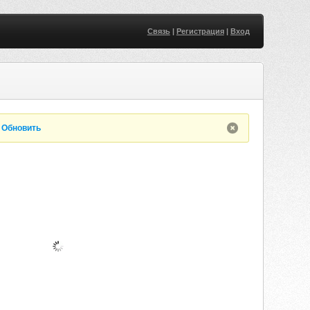
Связь
|
Регистрация
|
Вход
.
Обновить