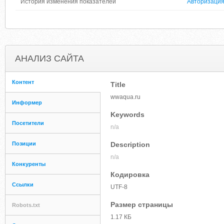
История изменения показателей
Авторизаци
АНАЛИЗ САЙТА
Контент
Title
wwaqua.ru
Информер
Keywords
Посетители
n/a
Позиции
Description
n/a
Конкуренты
Кодировка
Ссылки
UTF-8
Размер страницы
Robots.txt
1.17 КБ