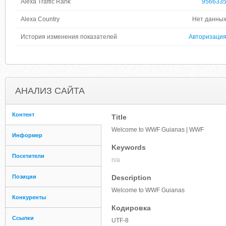
Alexa Traffic Rank
956633
Alexa Country
Нет данны
История изменения показателей
Авторизаци
АНАЛИЗ САЙТА
Контент
Title
Welcome to WWF Guianas | WWF
Информер
Keywords
Посетители
n/a
Позиции
Description
Welcome to WWF Guianas
Конкуренты
Кодировка
Ссылки
UTF-8