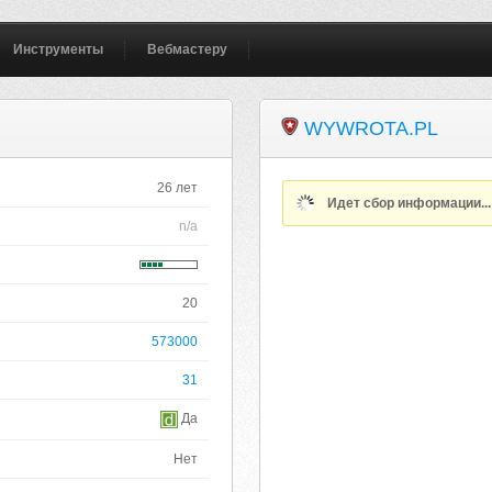
Инструменты
Вебмастеру
WYWROTA.PL
26 лет
Идет сбор информации..
n/a
20
573000
31
Да
Нет