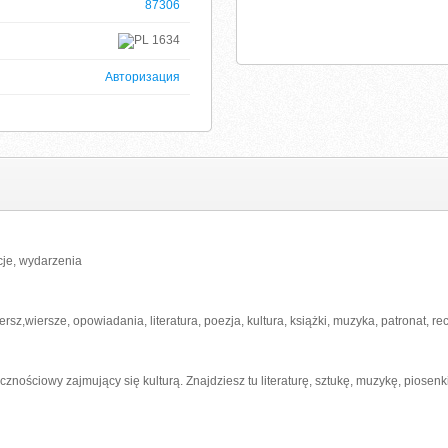
87306
1634
Авторизация
cje, wydarzenia
rsz,wiersze, opowiadania, literatura, poezja, kultura, książki, muzyka, patronat, re
cznościowy zajmujący się kulturą. Znajdziesz tu literaturę, sztukę, muzykę, piosenk