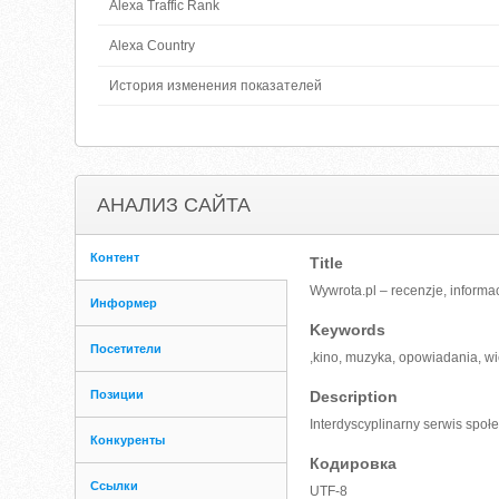
Alexa Traffic Rank
Alexa Country
История изменения показателей
АНАЛИЗ САЙТА
Контент
Title
Wywrota.pl – recenzje, informa
Информер
Keywords
Посетители
,kino, muzyka, opowiadania, wie
Позиции
Description
Interdyscyplinarny serwis społe
Конкуренты
Кодировка
Ссылки
UTF-8