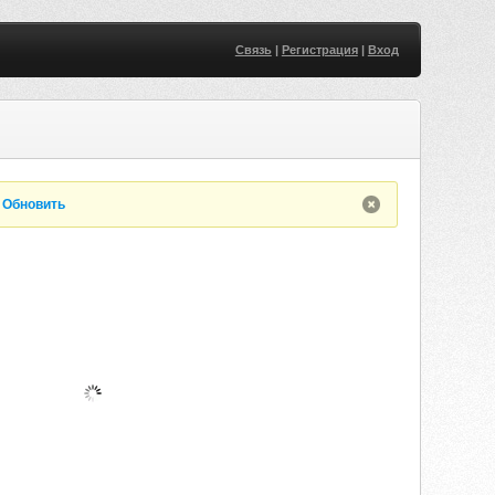
Связь
|
Регистрация
|
Вход
.
Обновить