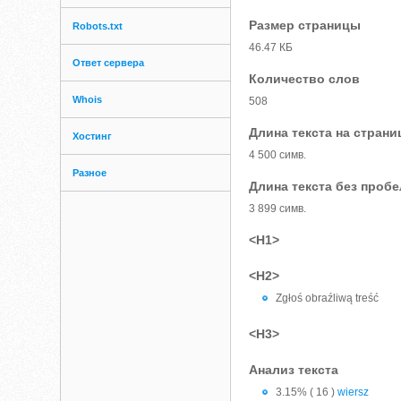
Размер страницы
Robots.txt
46.47 КБ
Ответ сервера
Количество слов
Whois
508
Длина текста на страни
Хостинг
4 500 симв.
Разное
Длина текста без проб
3 899 симв.
<H1>
<H2>
Zgłoś obraźliwą treść
<H3>
Анализ текста
3.15% ( 16 )
wiersz