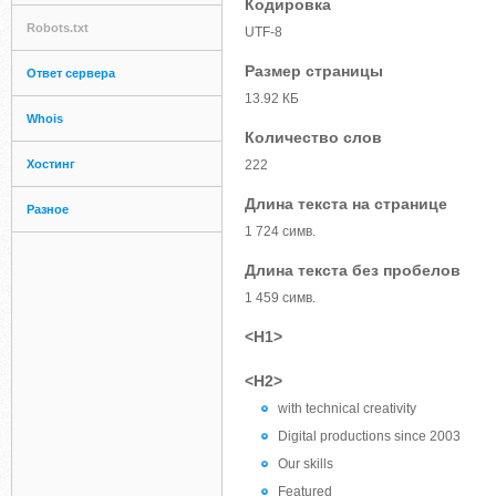
Кодировка
Robots.txt
UTF-8
Размер страницы
Ответ сервера
13.92 КБ
Whois
Количество слов
Хостинг
222
Длина текста на странице
Разное
1 724 симв.
Длина текста без пробелов
1 459 симв.
<H1>
<H2>
with technical creativity
Digital productions since 2003
Our skills
Featured