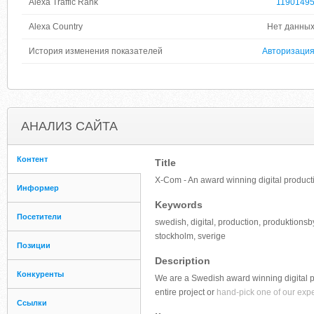
Alexa Traffic Rank
1190149
Alexa Country
Нет данны
История изменения показателей
Авторизаци
АНАЛИЗ САЙТА
Контент
Title
X-Com - An award winning digital produc
Информер
Keywords
Посетители
swedish, digital, production, produktionsbyr
stockholm, sverige
Позиции
Description
Конкуренты
We are a Swedish award winning digital pr
entire project or
hand-pick one of our exper
Ссылки