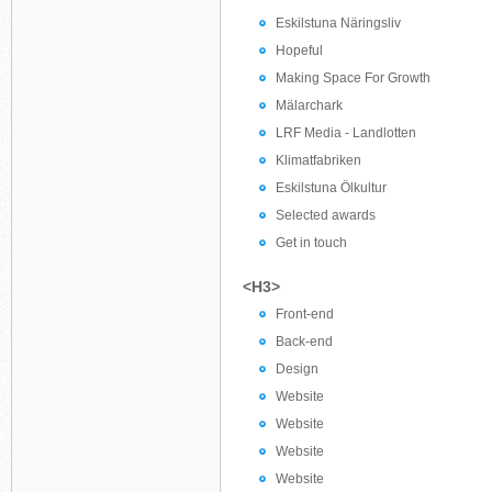
Eskilstuna Näringsliv
Hopeful
Making Space For Growth
Mälarchark
LRF Media - Landlotten
Klimatfabriken
Eskilstuna Ölkultur
Selected awards
Get in touch
<H3>
Front-end
Back-end
Design
Website
Website
Website
Website