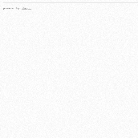
powered by
prlog.ru