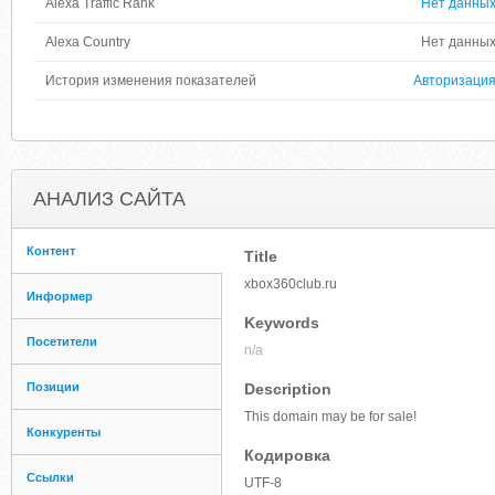
Alexa Traffic Rank
Нет данны
Alexa Country
Нет данны
История изменения показателей
Авторизаци
АНАЛИЗ САЙТА
Контент
Title
xbox360club.ru
Информер
Keywords
Посетители
n/a
Позиции
Description
This domain may be for sale!
Конкуренты
Кодировка
Ссылки
UTF-8