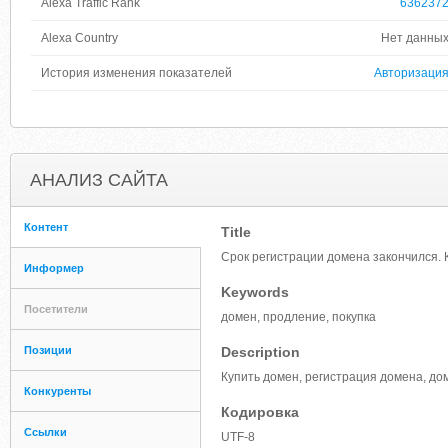
Alexa Traffic Rank
636237
Alexa Country
Нет данны
История изменения показателей
Авторизаци
АНАЛИЗ САЙТА
Контент
Title
Срок регистрации домена закончился. 
Информер
Keywords
Посетители
домен, продление, покупка
Позиции
Description
Купить домен, регистрация домена, до
Конкуренты
Кодировка
Ссылки
UTF-8