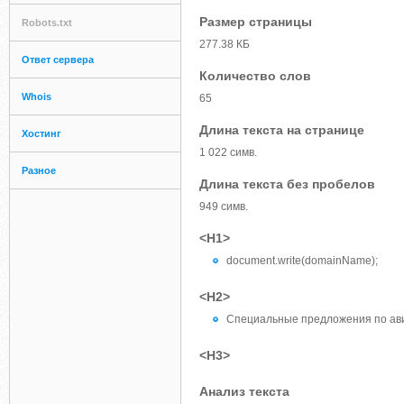
Размер страницы
Robots.txt
277.38 КБ
Ответ сервера
Количество слов
Whois
65
Длина текста на странице
Хостинг
1 022 симв.
Разное
Длина текста без пробелов
949 симв.
<H1>
document.write(domainName);
<H2>
Специальные предложения по ав
<H3>
Анализ текста