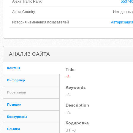
Alexa Traffic Rank
55374
Alexa Country
Нет данны
История изменения показателей
Авторизаци
АНАЛИЗ САЙТА
Контент
Title
n/a
Информер
Keywords
Посетители
n/a
Позиции
Description
n/a
Конкуренты
Кодировка
Ссылки
UTF-8