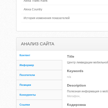
Alexa Traffic Rank
Alexa Country
История изменения показателей
АНАЛИЗ САЙТА
Контент
Title
Центр ликвидации мобильной
Информер
Keywords
Посетители
n/a
Позиции
Description
Полезная информация о мобил
Конкуренты
Мегафон,
Кодировка
Ссылки