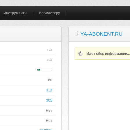
Инструменты
Вебмастеру
YA-ABONENT.RU
n/a
Идет сбор информации..
n/a
180
312
305
Нет
Нет