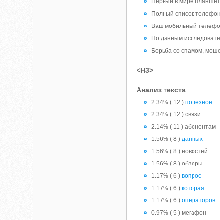
Первый в мире планшет
Полный список телефоно
Ваш мобильный телефон 
По данным исследовате
Борьба со спамом, мош
<H3>
Анализ текста
2.34% ( 12 )
полезное
2.34% ( 12 ) связи
2.14% ( 11 ) абонентам
1.56% ( 8 )
данных
1.56% ( 8 ) новостей
1.56% ( 8 ) обзоры
1.17% ( 6 )
вопрос
1.17% ( 6 )
которая
1.17% ( 6 )
операторов
0.97% ( 5 ) мегафон