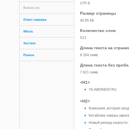
UTF-8
Robots.txt
Размер страницы
Ответ сервера
40.95 КБ
Количество слов
Whois
513
Хостинг
Длина текста на страни
8 264 симв.
Разное
Длина текста без проб
7 621 симв.
<H1>
YA-ABONENT.RU
<H2>
Компания, которая про
Китайские хакеры укра
Новый рекорд скорости 