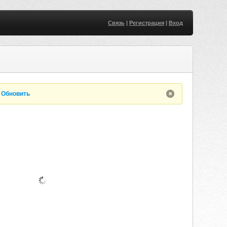
Связь
|
Регистрация
|
Вход
.
Обновить