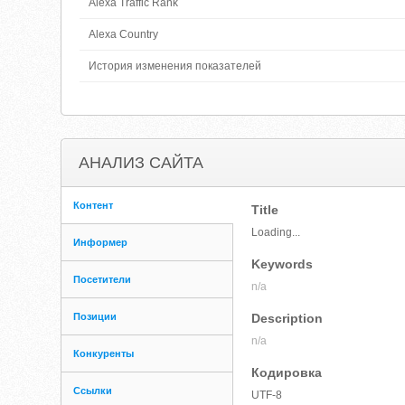
Alexa Traffic Rank
Alexa Country
История изменения показателей
АНАЛИЗ САЙТА
Контент
Title
Loading...
Информер
Keywords
Посетители
n/a
Позиции
Description
n/a
Конкуренты
Кодировка
Ссылки
UTF-8