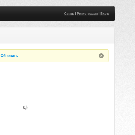
Связь
|
Регистрация
|
Вход
.
Обновить