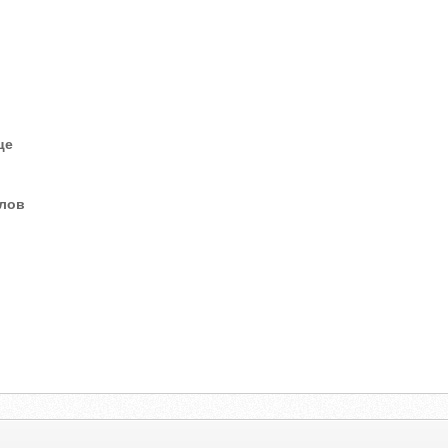
це
елов