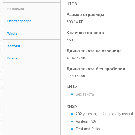
UTF-8
Robots.txt
Размер страницы
Ответ сервера
593.14 КБ
Количество слов
Whois
569
Хостинг
Длина текста на странице
4 147 симв.
Разное
Длина текста без пробелов
3 443 симв.
<H1>
Без текста
<H2>
202 years in jail for sexually assaul
Ashburn, VA
Featured Picks