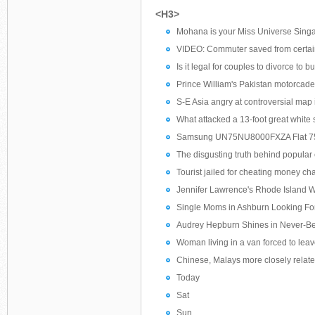
<H3>
Mohana is your Miss Universe Sing
VIDEO: Commuter saved from certai
Is it legal for couples to divorce to 
Prince William's Pakistan motorcade
S-E Asia angry at controversial map 
What attacked a 13-foot great white 
Samsung UN75NU8000FXZA Flat 75"
The disgusting truth behind popula
Tourist jailed for cheating money c
Jennifer Lawrence's Rhode Island 
Single Moms in Ashburn Looking Fo
Audrey Hepburn Shines in Never-B
Woman living in a van forced to leave
Chinese, Malays more closely related
Today
Sat
Sun