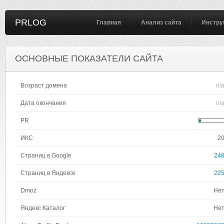
PRLOG
Главная
Анализ сайта
Инстру
ОСНОВНЫЕ ПОКАЗАТЕЛИ САЙТА
Возраст домена
n/
Дата окончания
n/
PR
ИКС
2
Страниц в Google
24
Страниц в Яндексе
22
Dmoz
Не
Яндекс Каталог
Не