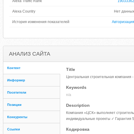
Alexa Traffic Rank
1903336
Alexa Country
Нет данны
История изменения показателей
Авторизаци
АНАЛИЗ САЙТА
Контент
Title
Центральная строительная компания -
Информер
Keywords
Посетители
n/a
Позиции
Description
Компания «ЦСК» выполняет строительс
Конкуренты
индивидуальные проекты ✓ Гарантия 5
Кодировка
Ссылки