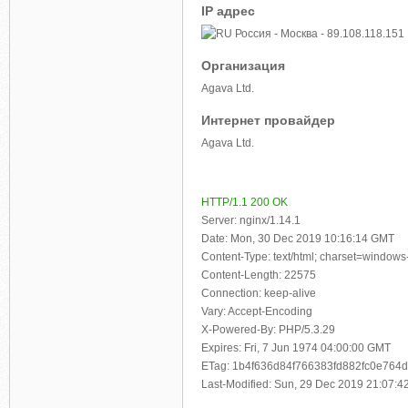
IP адрес
Россия - Москва - 89.108.118.151
Организация
Agava Ltd.
Интернет провайдер
Agava Ltd.
HTTP/1.1 200 OK
Server: nginx/1.14.1
Date: Mon, 30 Dec 2019 10:16:14 GMT
Content-Type: text/html; charset=window
Content-Length: 22575
Connection: keep-alive
Vary: Accept-Encoding
X-Powered-By: PHP/5.3.29
Expires: Fri, 7 Jun 1974 04:00:00 GMT
ETag: 1b4f636d84f766383fd882fc0e764d
Last-Modified: Sun, 29 Dec 2019 21:07: