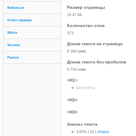
Размер страницы
Robots.txt
25.47 КБ
Ответ сервера
Количество слов
Whois
373
Длина текста на странице
Хостинг
6 189 симв.
Разное
Длина текста без пробелов
5 734 симв.
<H1>
Без текста
<H2>
<H3>
Анализ текста
4.83% ( 18 )
уборка