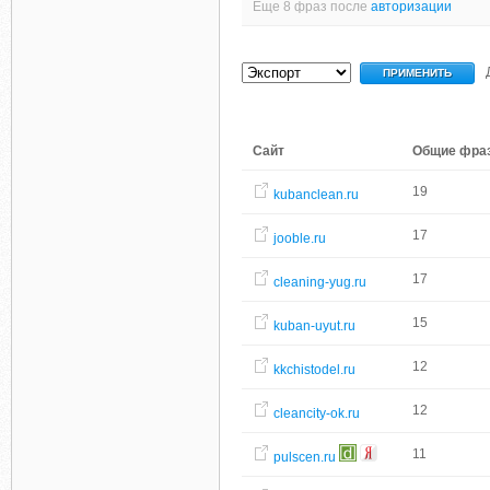
Еще 8 фраз после
авторизации
Сайт
Общие фра
19
kubanclean.ru
17
jooble.ru
17
cleaning-yug.ru
15
kuban-uyut.ru
12
kkchistodel.ru
12
cleancity-ok.ru
11
pulscen.ru