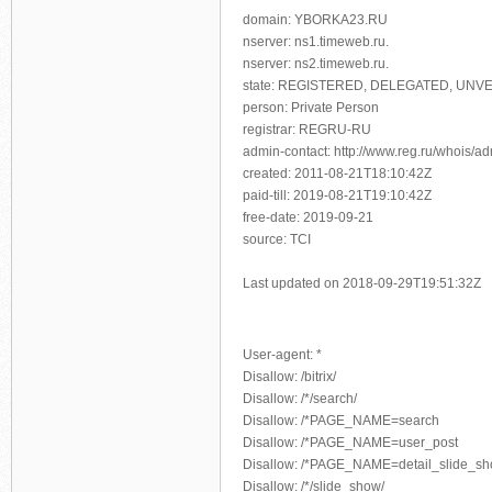
domain: YBORKA23.RU
nserver: ns1.timeweb.ru.
nserver: ns2.timeweb.ru.
state: REGISTERED, DELEGATED, UNVE
person: Private Person
registrar: REGRU-RU
admin-contact: http://www.reg.ru/whois/a
created: 2011-08-21T18:10:42Z
paid-till: 2019-08-21T19:10:42Z
free-date: 2019-09-21
source: TCI
Last updated on 2018-09-29T19:51:32Z
User-agent: *
Disallow: /bitrix/
Disallow: /*/search/
Disallow: /*PAGE_NAME=search
Disallow: /*PAGE_NAME=user_post
Disallow: /*PAGE_NAME=detail_slide_s
Disallow: /*/slide_show/