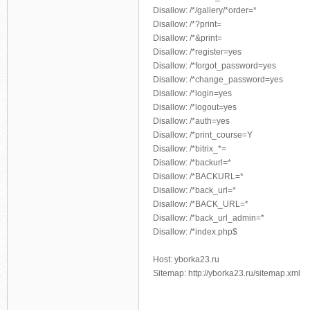
Disallow: /*/gallery/*order=*
Disallow: /*?print=
Disallow: /*&print=
Disallow: /*register=yes
Disallow: /*forgot_password=yes
Disallow: /*change_password=yes
Disallow: /*login=yes
Disallow: /*logout=yes
Disallow: /*auth=yes
Disallow: /*print_course=Y
Disallow: /*bitrix_*=
Disallow: /*backurl=*
Disallow: /*BACKURL=*
Disallow: /*back_url=*
Disallow: /*BACK_URL=*
Disallow: /*back_url_admin=*
Disallow: /*index.php$
Host: yborka23.ru
Sitemap: http://yborka23.ru/sitemap.xml