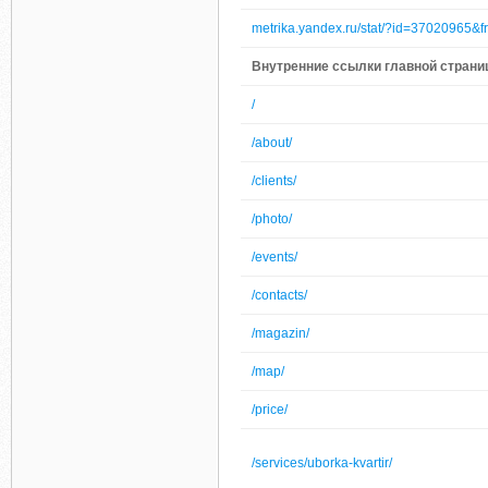
metrika.yandex.ru/stat/?id=37020965&f
Внутренние ссылки главной страниц
/
/about/
/clients/
/photo/
/events/
/contacts/
/magazin/
/map/
/price/
/services/uborka-kvartir/