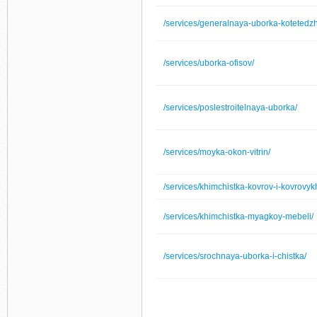
/services/generalnaya-uborka-kotetedz
/services/uborka-ofisov/
/services/poslestroitelnaya-uborka/
/services/moyka-okon-vitrin/
/services/khimchistka-kovrov-i-kovrovykh
/services/khimchistka-myagkoy-mebeli/
/services/srochnaya-uborka-i-chistka/