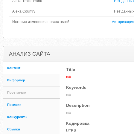
Alexa Traffic Rank
Нет данны
Alexa Country
Нет данны
История изменения показателей
Авторизаци
АНАЛИЗ САЙТА
Контент
Title
n/a
Информер
Keywords
Посетители
n/a
Позиции
Description
n/a
Конкуренты
Кодировка
Ссылки
UTF-8