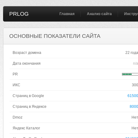
PRLOG
Главная
Анализ сайта
Инстру
ОСНОВНЫЕ ПОКАЗАТЕЛИ САЙТА
Возраст домена
22 год
Дата окончания
n/
PR
ИКС
30
Страниц в Google
6150
Страниц в Яндексе
800
Dmoz
Не
Яндекс Каталог
Не