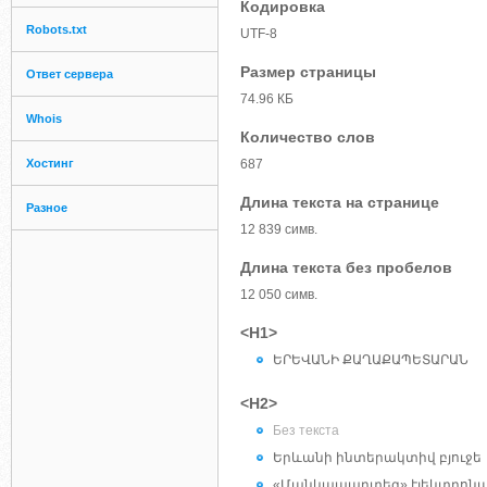
Кодировка
Robots.txt
UTF-8
Размер страницы
Ответ сервера
74.96 КБ
Whois
Количество слов
Хостинг
687
Длина текста на странице
Разное
12 839 симв.
Длина текста без пробелов
12 050 симв.
<H1>
ԵՐԵՎԱՆԻ ՔԱՂԱՔԱՊԵՏԱՐԱՆ
<H2>
Без текста
Երևանի ինտերակտիվ բյուջե
«Մանկապարտեզ» էլեկտրոն