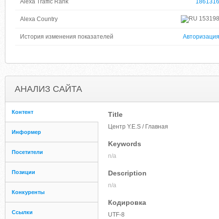
Alexa Traffic Rank
186131
15319
Alexa Country
История изменения показателей
Авторизаци
АНАЛИЗ САЙТА
Контент
Title
Центр Y.E.S / Главная
Информер
Keywords
Посетители
n/a
Позиции
Description
n/a
Конкуренты
Кодировка
Ссылки
UTF-8