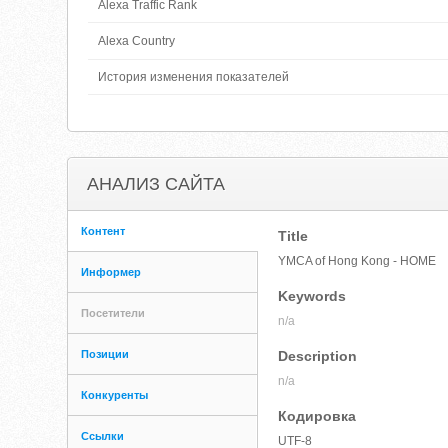
Alexa Traffic Rank
Alexa Country
История изменения показателей
АНАЛИЗ САЙТА
Контент
Title
YMCA of Hong Kong - HOME
Информер
Keywords
Посетители
n/a
Позиции
Description
n/a
Конкуренты
Кодировка
Ссылки
UTF-8