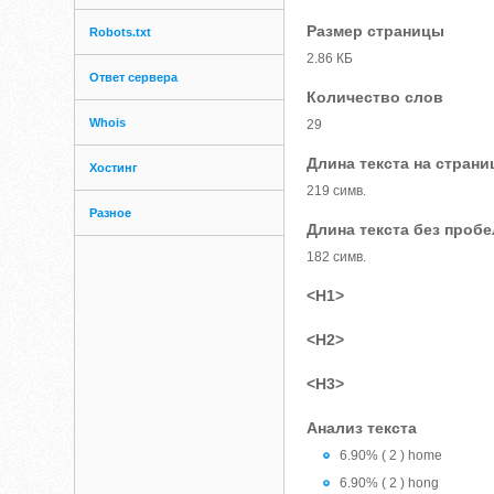
Размер страницы
Robots.txt
2.86 КБ
Ответ сервера
Количество слов
Whois
29
Длина текста на страни
Хостинг
219 симв.
Разное
Длина текста без проб
182 симв.
<H1>
<H2>
<H3>
Анализ текста
6.90% ( 2 ) home
6.90% ( 2 ) hong