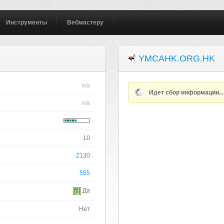
Инструменты
Вебмастеру
YMCAHK.ORG.HK
n/a
Идет сбор информации..
n/a
10
2130
555
Да
Нет