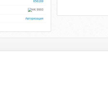
656169
9993
Авторизация