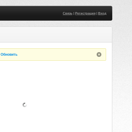
Связь
|
Регистрация
|
Вход
.
Обновить