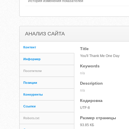
История изменения показателей
АНАЛИЗ САЙТА
Контент
Title
You'll Thank Me One Day
Информер
Keywords
Посетители
n/a
Позиции
Description
n/a
Конкуренты
Кодировка
Ссылки
UTF-8
Размер страницы
Robots.txt
93.85 КБ