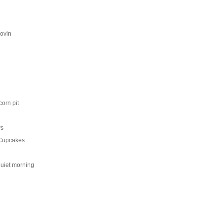
lovin
corn pit
ys
 Cupcakes
uiet morning