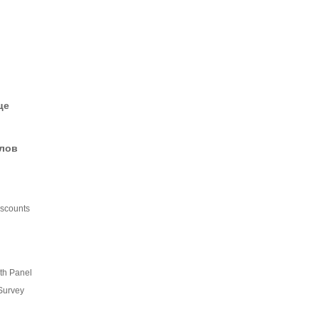
це
елов
iscounts
th Panel
Survey