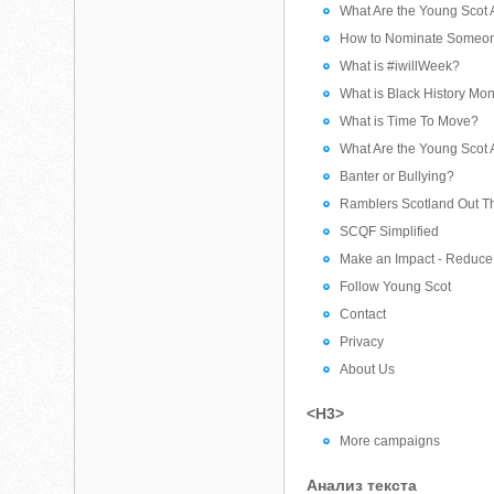
What Are the Young Scot
How to Nominate Someone
What is #iwillWeek?
What is Black History Mo
What is Time To Move?
What Are the Young Scot
Banter or Bullying?
Ramblers Scotland Out T
SCQF Simplified
Make an Impact - Reduce
Follow Young Scot
Contact
Privacy
About Us
<H3>
More campaigns
Анализ текста