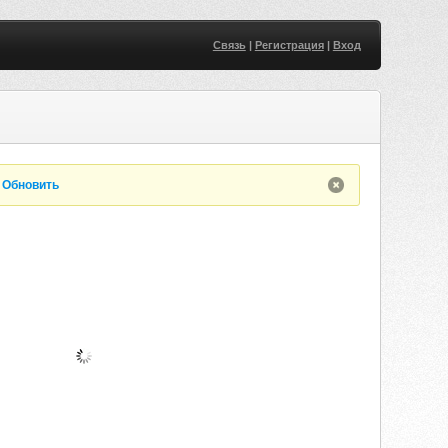
Связь
|
Регистрация
|
Вход
.
Обновить