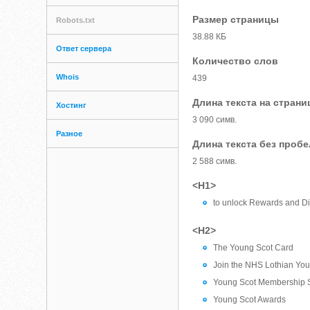
Размер страницы
Robots.txt
38.88 КБ
Ответ сервера
Количество слов
Whois
439
Длина текста на страни
Хостинг
3 090 симв.
Разное
Длина текста без проб
2 588 симв.
<H1>
to unlock Rewards and D
<H2>
The Young Scot Card
Join the NHS Lothian You
Young Scot Membership 
Young Scot Awards