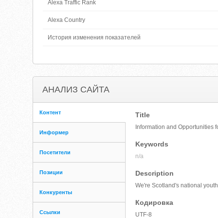
Alexa Traffic Rank
Alexa Country
История изменения показателей
АНАЛИЗ САЙТА
Контент
Title
Information and Opportunities 
Информер
Keywords
Посетители
n/a
Позиции
Description
We're Scotland's national youth 
Конкуренты
Кодировка
Ссылки
UTF-8