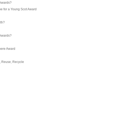
 Awards?
 for a Young Scot Award
nth?
 Awards?
here Award
, Reuse, Recycle