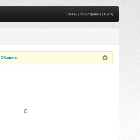
Связь
|
Регистрация
|
Вход
.
Обновить