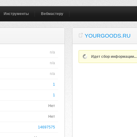
Инструменты
Вебмастеру
YOURGOODS.RU
n/a
Идет сбор информации..
n/a
n/a
1
1
Нет
Нет
14697575