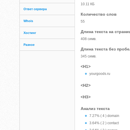
10.11 КБ
Ответ сервера
Количество слов
Whois
55
Длина текста на страни
Хостинг
408 симв.
Разное
Длина текста без проб
345 симв.
<H1>
yourgoods.ru
<H2>
<H3>
Анализ текста
7.27% ( 4 ) domain
3.64% ( 2 ) contact