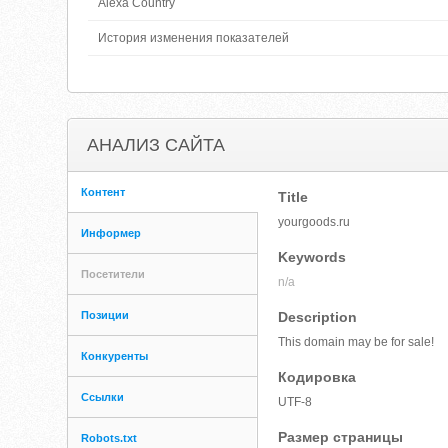
Alexa Country
История изменения показателей
АНАЛИЗ САЙТА
Контент
Title
yourgoods.ru
Информер
Keywords
Посетители
n/a
Позиции
Description
This domain may be for sale!
Конкуренты
Кодировка
Ссылки
UTF-8
Размер страницы
Robots.txt