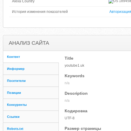
18945
Alexa Country
История изменения показателей
Авторизаци
АНАЛИЗ САЙТА
Контент
Title
youtube1.uk
Информер
Keywords
Посетители
n/a
Позиции
Description
n/a
Конкуренты
Кодировка
Ссылки
UTF-8
Размер страницы
Robots.txt