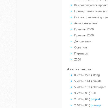
Как реализуются проек
Пример реализации про
Состав проектной доку
Авторские права
Проекты Z500
Проекты Z500
Дополнения
Советник
Партнеры
Z500
Анализ текста
8.92% ( 223 ) string
5.76% ( 144 ) private
5.28% ( 132 ) oldproject
3.72% ( 93 ) null
2.56% ( 64 )
projekt
2.40% ( 60 )
primary