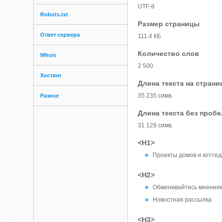
UTF-8
Robots.txt
Размер страницы
Ответ сервера
111.4 КБ
Количество слов
Whois
2 500
Хостинг
Длина текста на страни
35 235 симв.
Разное
Длина текста без проб
31 129 симв.
<H1>
Проекты домов и котте
<H2>
Обменивайтесь мнения
Новостная рассылка
<H3>