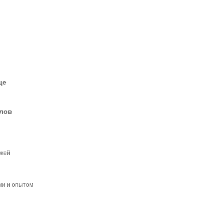
це
елов
джей
ми и опытом