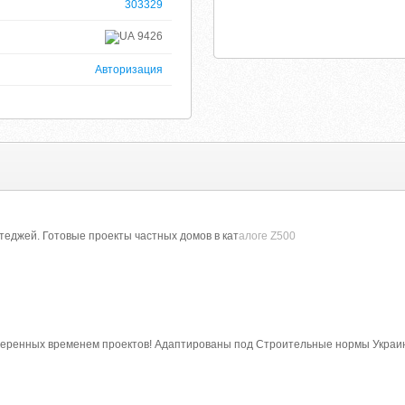
303329
9426
Авторизация
теджей. Готовые проекты частных домов в кат
алоге Z500
веренных временем проектов! Адаптированы под Строительные нормы Украи