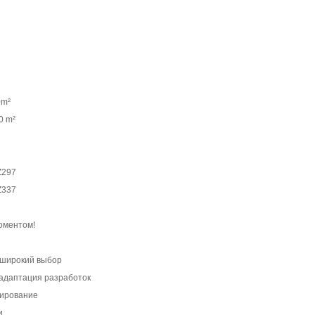
0m²
0 m²
Z297
Z337
оментом!
 широкий выбор
 адаптация разработок
тирование
и