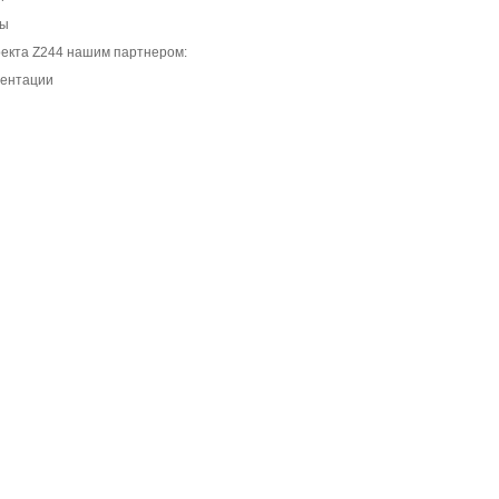
ты
екта Z244 нашим партнером:
ментации