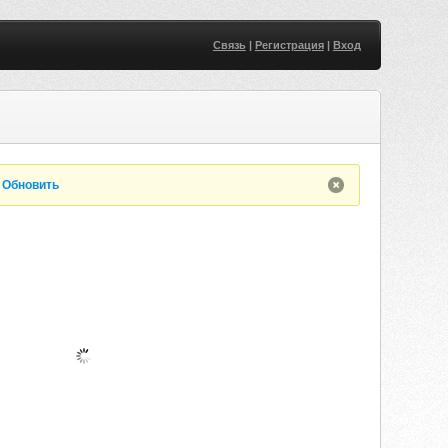
Связь
|
Регистрация
|
Вход
.
Обновить