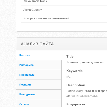
Alexa Traffic Rank
Alexa Country
История изменения показателей
АНАЛИЗ САЙТА
Контент
Title
Типовые проекты домов и кот
Информер
Keywords
Посетители
n/a
Позиции
Description
Более 700 уникальных и про
Конкуренты
до
полнительных услуг.
Кодировка
Ссылки