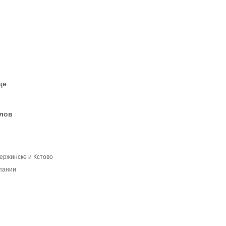
це
елов
ержинске и Кстово
пании