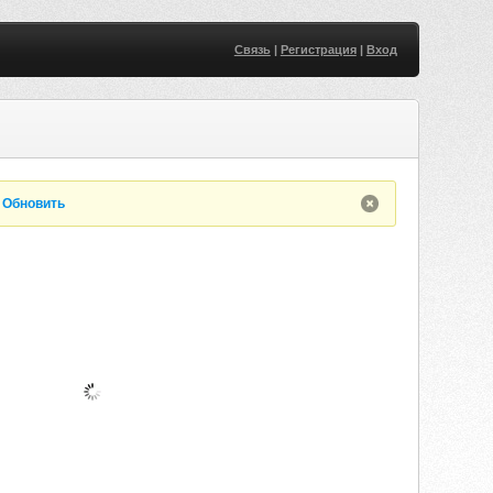
Связь
|
Регистрация
|
Вход
.
Обновить