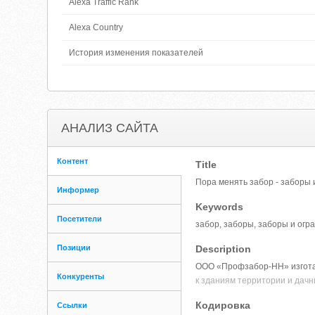
Alexa Traffic Rank
Alexa Country
История изменения показателей
АНАЛИЗ САЙТА
Контент
Title
Пора менять забор - заборы 
Информер
Keywords
Посетители
забор, заборы, заборы и огр
Позиции
Description
ООО «Профзабор-НН» изготавл
Конкуренты
к зданиям территории и дачн
Кодировка
Ссылки