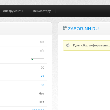
Инструменты
Вебмастеру
ZABOR-NN.RU
n/a
Идет сбор информации..
n/a
20
99
88
Нет
Нет