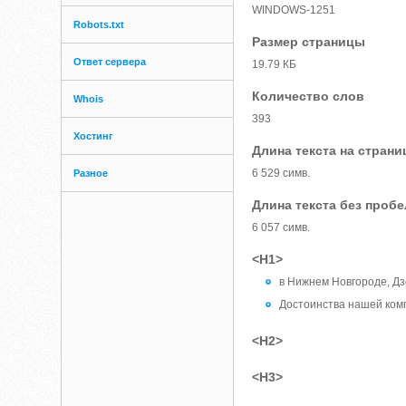
WINDOWS-1251
Robots.txt
Размер страницы
Ответ сервера
19.79 КБ
Количество слов
Whois
393
Хостинг
Длина текста на страни
6 529 симв.
Разное
Длина текста без проб
6 057 симв.
<H1>
в Нижнем Новгороде, Дз
Достоинства нашей ком
<H2>
<H3>