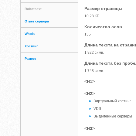
Размер страницы
Robots.txt
10.28 КБ
Ответ сервера
Количество слов
Whois
135
Длина текста на страни
Хостинг
1 922 симв.
Разное
Длина текста без проб
1 748 симв.
<H1>
<H2>
Виртуальный хостинг
VDS
Выделенные серверы
<H3>