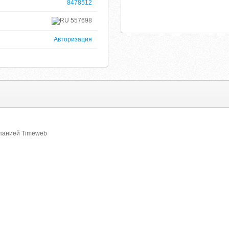
8478512
557698
Авторизация
мпанией Timeweb