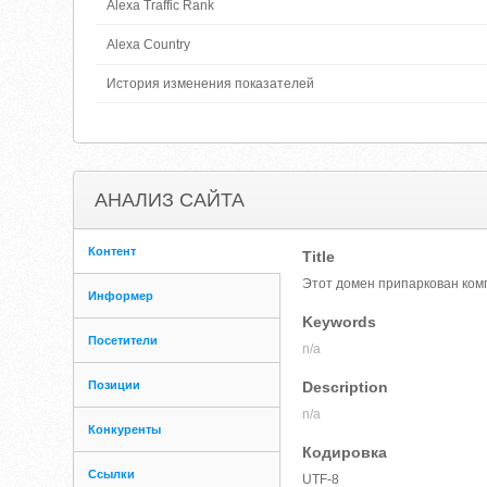
Alexa Traffic Rank
Alexa Country
История изменения показателей
АНАЛИЗ САЙТА
Контент
Title
Этот домен припаркован ко
Информер
Keywords
Посетители
n/a
Позиции
Description
n/a
Конкуренты
Кодировка
Ссылки
UTF-8