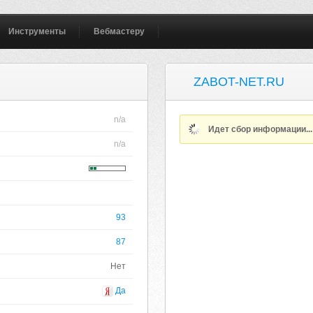
Инструменты
Вебмастеру
ZABOT-NET.RU
n/a
Идет сбор информации..
n/a
93
87
Нет
Да