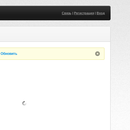
Связь
|
Регистрация
|
Вход
.
Обновить