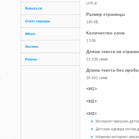
UTF-8
Robots.txt
Размер страницы
Ответ сервера
195 КБ
Количество слов
Whois
1 536
Хостинг
Длина текста на страни
22 236 симв.
Разное
Длина текста без проб
20 401 симв.
<H1>
<H2>
<H3>
Интернет-магазин детс
Детская одежда оптом д
Новинки интернет-мага