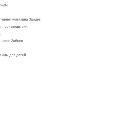
дежды
нтернет-магазина Зайцев
от производителя
ж
газине Зайцев
ежды для детей