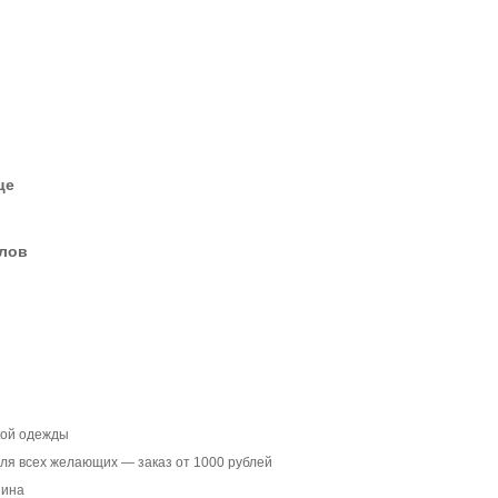
це
елов
кой одежды
ля всех желающих — заказ от 1000 рублей
зина