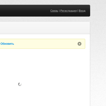
Связь
|
Регистрация
|
Вход
.
Обновить