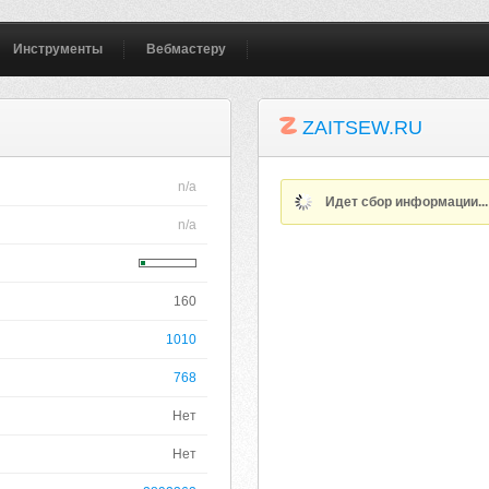
Инструменты
Вебмастеру
ZAITSEW.RU
n/a
Идет сбор информации..
n/a
160
1010
768
Нет
Нет