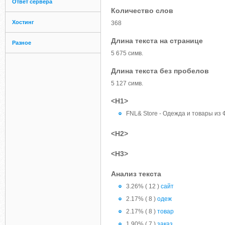
Ответ сервера
Количество слов
Хостинг
368
Длина текста на странице
Разное
5 675 симв.
Длина текста без пробелов
5 127 симв.
<H1>
FNL& Store - Одежда и товары из
<H2>
<H3>
Анализ текста
3.26% ( 12 )
сайт
2.17% ( 8 )
одеж
2.17% ( 8 )
товар
1.90% ( 7 )
заказ