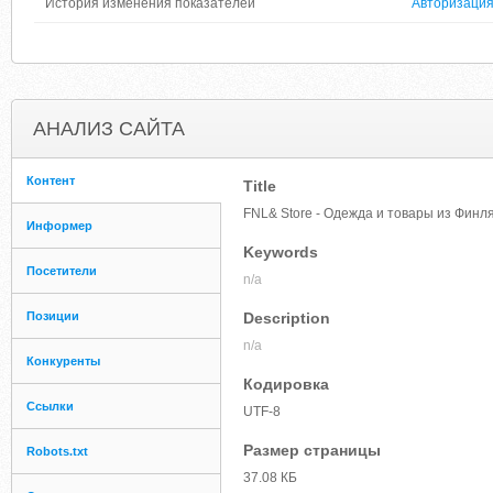
История изменения показателей
Авторизаци
АНАЛИЗ САЙТА
Контент
Title
FNL& Store - Одежда и товары из Финл
Информер
Keywords
Посетители
n/a
Позиции
Description
n/a
Конкуренты
Кодировка
Ссылки
UTF-8
Размер страницы
Robots.txt
37.08 КБ