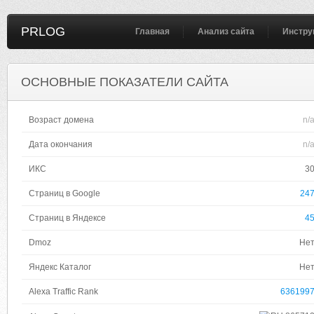
PRLOG
Главная
Анализ сайта
Инстру
ОСНОВНЫЕ ПОКАЗАТЕЛИ САЙТА
Возраст домена
n/
Дата окончания
n/
ИКС
3
Страниц в Google
24
Страниц в Яндексе
4
Dmoz
Не
Яндекс Каталог
Не
Alexa Traffic Rank
636199