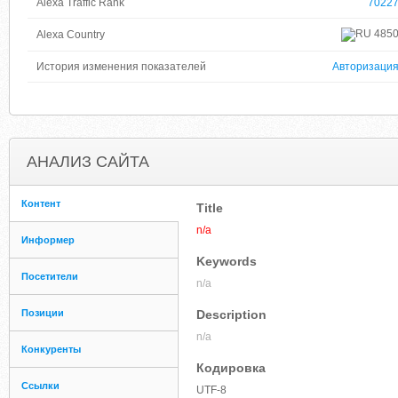
Alexa Traffic Rank
7022
485
Alexa Country
История изменения показателей
Авторизаци
АНАЛИЗ САЙТА
Контент
Title
n/a
Информер
Keywords
Посетители
n/a
Позиции
Description
n/a
Конкуренты
Кодировка
Ссылки
UTF-8