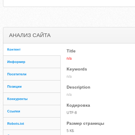
АНАЛИЗ САЙТА
Контент
Title
n/a
Информер
Keywords
Посетители
n/a
Позиции
Description
n/a
Конкуренты
Кодировка
Ссылки
UTF-8
Размер страницы
Robots.txt
5 КБ