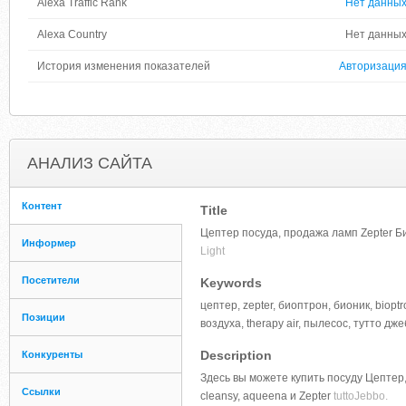
Alexa Traffic Rank
Нет данны
Alexa Country
Нет данны
История изменения показателей
Авторизаци
АНАЛИЗ САЙТА
Контент
Title
Цептер посуда, продажа ламп Zepter Б
Информер
Light
Посетители
Keywords
цептер, zepter, биоптрон, бионик, biopt
Позиции
воздуха, therapy air, пылесос, тутто джеб
Description
Конкуренты
Здесь вы можете купить посуду Цептер, 
Ссылки
cleansy, aqueena и Zepter
tuttoJebbo.